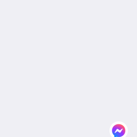
Reservation Policy
Privacy Policy
Cookie Policy
Non Smoking Policy
Legal
Site Map
Home
Rooms
Facilities & Activities
Dining
Gallery
Wedding
Meeting
Attractions
Agent & Corporate
Flickr
Contact Us
English
2026
All rights reserved