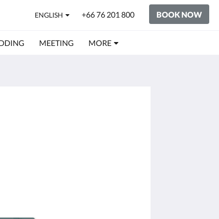
+66 76 201 800
BOOK NOW
ENGLISH
DDING
MEETING
MORE